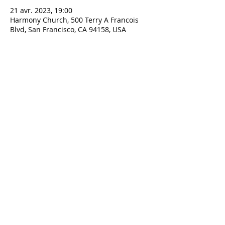
21 avr. 2023, 19:00
Harmony Church, 500 Terry A Francois
Blvd, San Francisco, CA 94158, USA
KONTAKT
BIURO:
514 524 9564
3330 LAURIER AV EST
MONTREAL QC, H1X 1V2
holycross.montreal@gmail.com
udostępnij
© 2023 by HARMONY. Proudly
created with
Wix.com