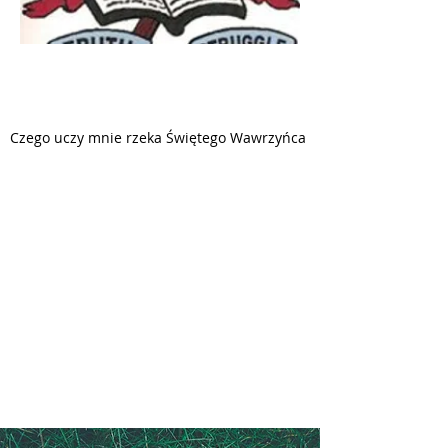
PARAFIA
ŚWIĘTEGO KRZYŻA
Czego uczy mnie rzeka Świętego Wawrzyńca
3330 LAURIER AV, H1X 1V2
MONTREAL QC